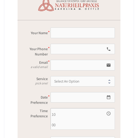
Your Name
Your Phone
phone
Number
Email
email
a valid email
Service
pick one!
Date
date_range
Preference
Time
access_time
Preference